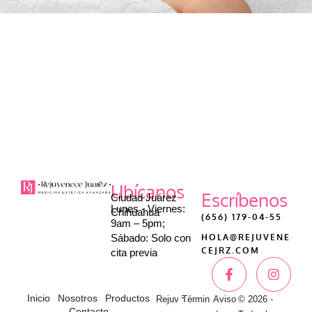
Ubícanos
Escríbenos
Ciudad Juárez
Lunes - Viernes:
Chihuahua
(656) 179-04-55
9am – 5pm;
Sábado: Solo con
HOLA@REJUVENE
CEJRZ.COM
cita previa
-
Inicio
Nosotros
Productos
Rejuv
Términ
Aviso
© 2026 -
Contacto