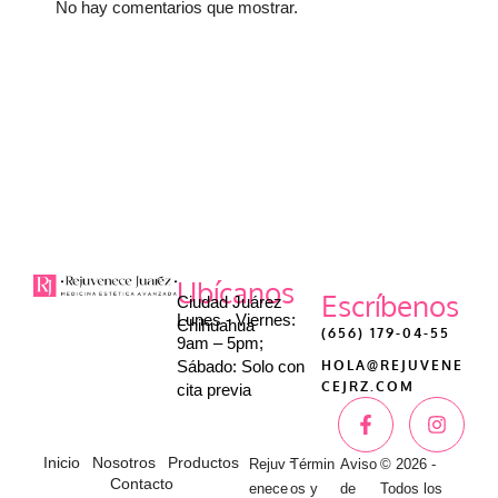
No hay comentarios que mostrar.
Ubícanos
Escríbenos
Ciudad Juárez
Lunes - Viernes:
Chihuahua
(656) 179-04-55
9am – 5pm;
Sábado: Solo con
HOLA@REJUVENE
CEJRZ.COM
cita previa
-
Inicio
Nosotros
Productos
Rejuv
Términ
Aviso
© 2026 -
Contacto
enece
os y
de
Todos los