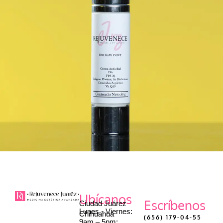
Ubícanos
Escríbenos
Ciudad Juárez
Lunes - Viernes:
Chihuahua
(656) 179-04-55
9am – 5pm;